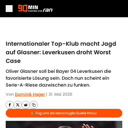
Skip to main content
Internationaler Top-Klub macht Jagd
auf Glasner: Leverkusen droht Worst
Case
Oliver Glasner soll bei Bayer 04 Leverkusen die
favorisierte Lösung sein. Doch nun scheint ein
Serie-A-Riese dazwischen zu funken.
Von
Dominik Hager
|
31. Mai 2026
Füg uns als bevorzugte Quelle hinzu