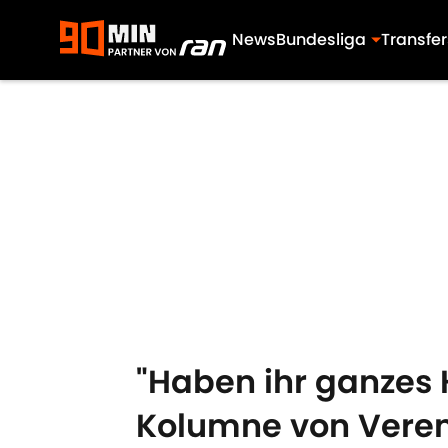
News
Bundesliga
Transfer
Skip to main content
"Haben ihr ganzes 
Kolumne von Vere