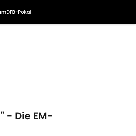
am
DFB-Pokal
" - Die EM-