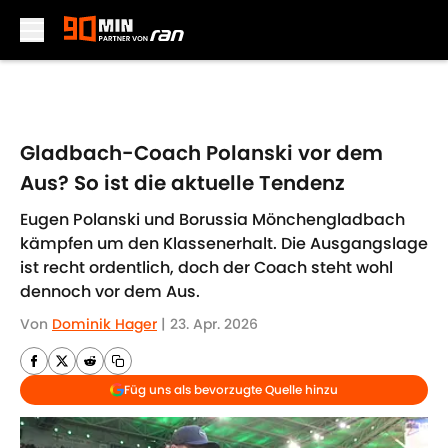
Skip to main content
Gladbach-Coach Polanski vor dem
Aus? So ist die aktuelle Tendenz
Eugen Polanski und Borussia Mönchengladbach
kämpfen um den Klassenerhalt. Die Ausgangslage
ist recht ordentlich, doch der Coach steht wohl
dennoch vor dem Aus.
Von
Dominik Hager
|
23. Apr. 2026
Füg uns als bevorzugte Quelle hinzu