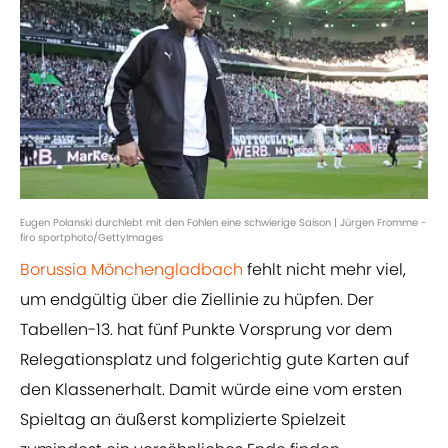
Eugen Polanski durchlebt mit den Fohlen eine schwierige Saison | Jürgen Fromme -
firo sportphoto/GettyImages
Borussia Mönchengladbach
fehlt nicht mehr viel,
um endgültig über die Ziellinie zu hüpfen. Der
Tabellen-13. hat fünf Punkte Vorsprung vor dem
Relegationsplatz und folgerichtig gute Karten auf
den Klassenerhalt. Damit würde eine vom ersten
Spieltag an äußerst komplizierte Spielzeit