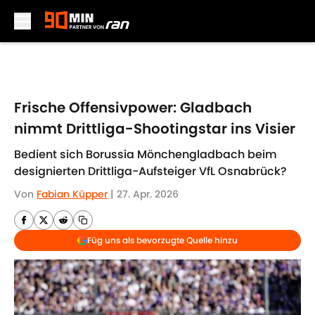
Skip to main content
Frische Offensivpower: Gladbach
nimmt Drittliga-Shootingstar ins Visier
Bedient sich Borussia Mönchengladbach beim
designierten Drittliga-Aufsteiger VfL Osnabrück?
Von
Fabian Küpper
|
27. Apr. 2026
Füg uns als bevorzugte Quelle hinzu