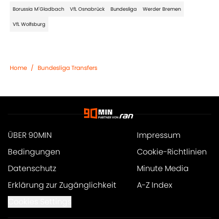
Borussia M'Gladbach
VfL Osnabrück
Bundesliga
Werder Bremen
VfL Wolfsburg
Home
/
Bundesliga Transfers
ÜBER 90MIN
Impressum
Bedingungen
Cookie-Richtlinien
Datenschutz
Minute Media
Erklärung zur Zugänglichkeit
A-Z Index
Cookies Settings