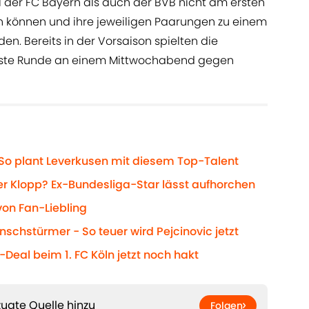
l der FC Bayern als auch der BVB nicht am ersten
können und ihre jeweiligen Paarungen zu einem
n. Bereits in der Vorsaison spielten die
erste Runde an einem Mittwochabend gegen
: So plant Leverkusen mit diesem Top-Talent
Klopp? Ex-Bundesliga-Star lässt aufhorchen
von Fan-Liebling
nschstürmer - So teuer wird Pejcinovic jetzt
Deal beim 1. FC Köln jetzt noch hakt
ugte Quelle hinzu
Folgen