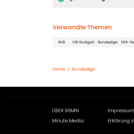
Verwandte Themen
BVB
VfB Stuttgart
Bundesliga
DFB-T
Home
/
Bundesliga
ÜBER 90MIN
Impressu
Minute Media
Erklärung z