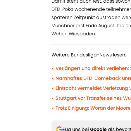
Damit steht auch fest, dass sowoh
DFB-Pokalwochenende teilnehmen 
späteren Zeitpunkt austragen werde
Münchner erst Ende August ihre 
Wehen Wiesbaden.
Weitere Bundesliga-News lesen:
Verlängert und direkt verliehen
•
Namhaftes DFB-Comeback unter 
•
Eintracht vermeldet Verletzung 
•
Stuttgart vor Transfer seines Wu
•
Trotz Einigung: Woran der Moore-
•
Füg uns bei
Google
als bevorz