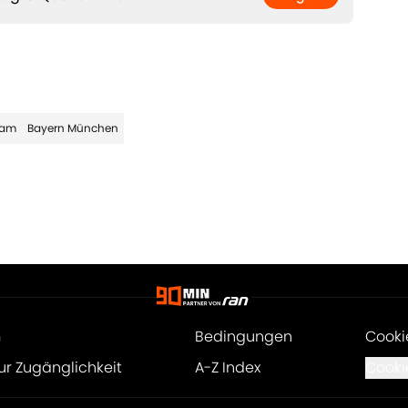
eam
Bayern München
m
Bedingungen
Cooki
ur Zugänglichkeit
A-Z Index
Cooki