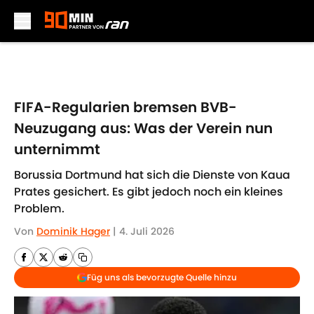
Skip to main content
FIFA-Regularien bremsen BVB-
Neuzugang aus: Was der Verein nun
unternimmt
Borussia Dortmund hat sich die Dienste von Kaua
Prates gesichert. Es gibt jedoch noch ein kleines
Problem.
Von
Dominik Hager
|
4. Juli 2026
Füg uns als bevorzugte Quelle hinzu