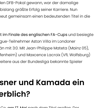
t den DFB-Pokal gewann, war der damalige
islang größte Erfolg seiner Karriere. Nun
neut gemeinsam einen bedeutenden Titel in die
t im Finale des englischen FA-Cups
und besiegte
e-Teilnehmer Aston Villa im Londoner
 mit 3:0. Mit Jean-Philippe Mateta (Mainz 05),
ffenheim) und Maxcence Lacroix (VfL Wolfsburg)
itere aus der Bundesliga bekannte Spieler
asner und Kamada ein
erblich?
 Co.
am 17. Mai
nach dem Titel greifen. Der