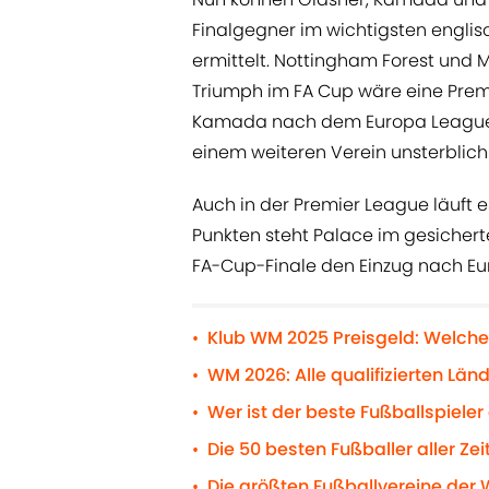
Finalgegner im wichtigsten engli
ermittelt. Nottingham Forest und 
Triumph im FA Cup wäre eine Prem
Kamada nach dem Europa League T
einem weiteren Verein unsterblic
Auch in der Premier League läuft es
Punkten steht Palace im gesichert
FA-Cup-Finale den Einzug nach Eu
Klub WM 2025 Preisgeld: Welch
•
WM 2026: Alle qualifizierten Län
•
Wer ist der beste Fußballspieler
•
Die 50 besten Fußballer aller Zei
•
Die größten Fußballvereine der 
•