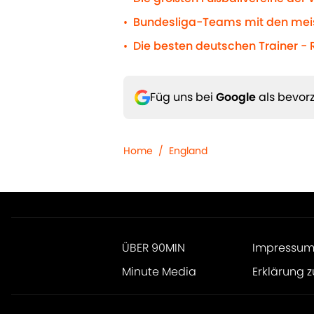
Bundesliga-Teams mit den meist
•
Die besten deutschen Trainer -
•
Füg uns bei
Google
als bevorz
Home
/
England
ÜBER 90MIN
Impressu
Minute Media
Erklärung z