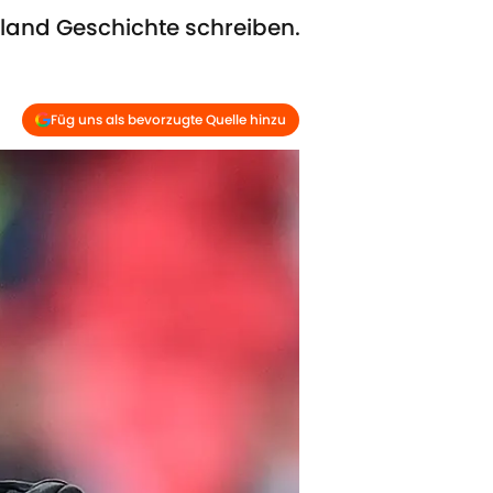
gland Geschichte schreiben.
Füg uns als bevorzugte Quelle hinzu