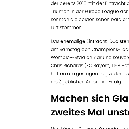
der bereits 2018 mit der Eintrach
Triumph in der Europa League der b
könnten die beiden schon bald er
Luft stemmen.
Das
ehemalige Eintracht-Duo steh
am Samstag den Champions-Leagu
Wembley-Stadion klar und souverän
Chris Richards (FC Bayern, TSG Ho
hatten am gestrigen Tag zudem we
maßgeblichen Anteil am Erfolg.
Machen sich Gl
zweites Mal unst
Nun können Glasner, Kamada und