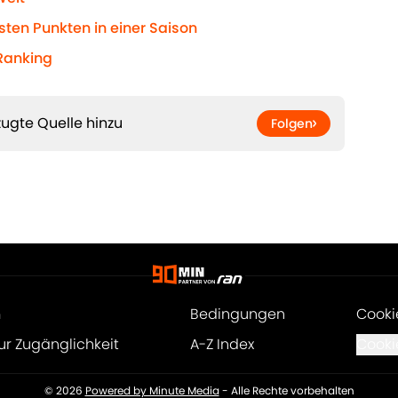
en Punkten in einer Saison
 Ranking
ugte Quelle hinzu
Folgen
m
Bedingungen
Cooki
ur Zugänglichkeit
A-Z Index
Cooki
© 2026
Powered by Minute Media
-
Alle Rechte vorbehalten