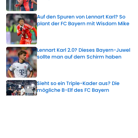
Published by on Invalid Date
Auf den Spuren von Lennart Karl? So
plant der FC Bayern mit Wisdom Mike
Published by on Invalid Date
Lennart Karl 2.0? Dieses Bayern-Juwel
sollte man auf dem Schirm haben
Published by on Invalid Date
Sieht so ein Triple-Kader aus? Die
mögliche B-Elf des FC Bayern
Published by on Invalid Date
Vincent Kompany überrascht mit
mächtiger Champions-League-
Ansage
Published by on Invalid Date