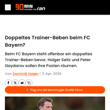
Skip to main content
Doppeltes Trainer-Beben beim FC
Bayern?
Beim FC Bayern steht offenbar ein doppeltes
Trainer-Beben bevor. Holger Seitz und Peter
Gaydarov sollen ihre Posten räumen.
Von
Dominik Hager
|
3. Apr. 2026
Füg uns als bevorzugte Quelle hinzu