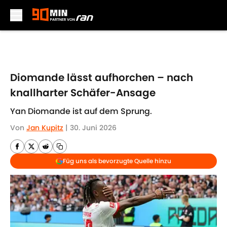
Skip to main content
Diomande lässt aufhorchen – nach
knallharter Schäfer-Ansage
Yan Diomande ist auf dem Sprung.
Von
Jan Kupitz
|
30. Juni 2026
Füg uns als bevorzugte Quelle hinzu