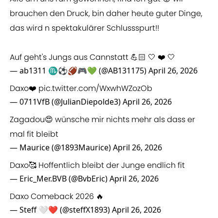
brauchen den Druck, bin daher heute guter Dinge,
das wird n spektakulärer Schlussspurt!!
Auf geht's Jungs aus Cannstatt 💪🏻 🤍 ❤️ 🤍
— ab1311 ♏⚽🏈🎮💚 (@AB131175)
April 26, 2026
Daxo❤️
pic.twitter.com/WxwhWZozOb
— 0711VfB (@JulianDiepolde3)
April 26, 2026
Zagadou😍 wünsche mir nichts mehr als dass er
mal fit bleibt
— Maurice (@1893Maurice)
April 26, 2026
Daxo🥰 Hoffentlich bleibt der Junge endlich fit
— Eric_Mer.BVB (@BvbEric)
April 26, 2026
Daxo Comeback 2026 🔥
— Steff 🤍❤️ (@steffX1893)
April 26, 2026