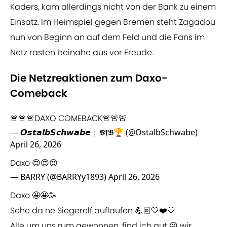
Kaders, kam allerdings nicht von der Bank zu einem
Einsatz. Im Heimspiel gegen Bremen steht Zagadou
nun von Beginn an auf dem Feld und die Fans im
Netz rasten beinahe aus vor Freude.
Die Netzreaktionen zum Daxo-
Comeback
🚨🚨🚨DAXO COMEBACK🚨🚨🚨
— 𝙊𝙨𝙩𝙖𝙡𝙗𝙎𝙘𝙝𝙬𝙖𝙗𝙚 | 𝖁𝖋𝕭🏆 (@OstalbSchwabe)
April 26, 2026
Daxo 😍😍😍
— BARRY (@BARRYy1893)
April 26, 2026
Daxo 🤩🤩🥳
Sehe da ne Siegerelf auflaufen 💪🏻🤍❤️🤍
Alle um uns rum gewonnen, find ich gut 😜 wir