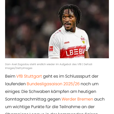
Dan-Axel Zagadou steht endlich wieder im Aufgebot des VfB | DeFodi
Images/GettyImages
Beim
VfB Stuttgart
geht es im Schlussspurt der
laufenden
Bundesligasaison 2025/26
noch um
einiges: Die Schwaben kämpfen am heutigen
Sonntagnachmittag gegen
Werder Bremen
auch
um wichtige Punkte für die Teilnahme an der