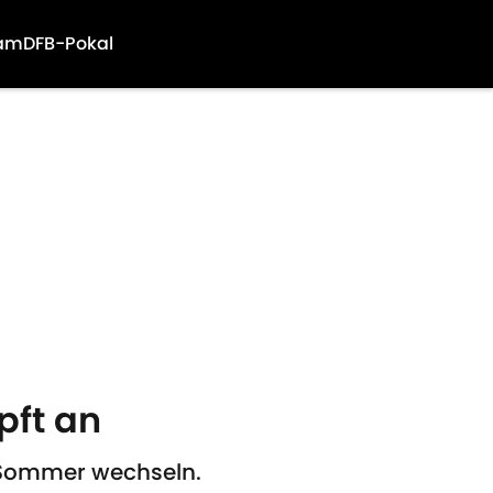
am
DFB-Pokal
pft an
m Sommer wechseln.