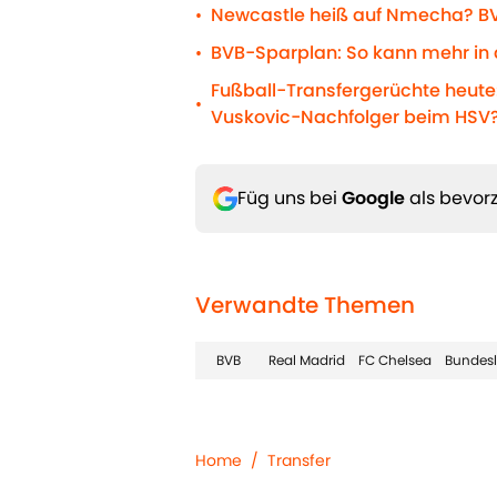
Newcastle heiß auf Nmecha? BVB
•
BVB-Sparplan: So kann mehr in 
•
Fußball-Transfergerüchte heute:
•
Vuskovic-Nachfolger beim HSV
Füg uns bei
Google
als bevorz
Verwandte Themen
BVB
Real Madrid
FC Chelsea
Bundesl
Home
/
Transfer