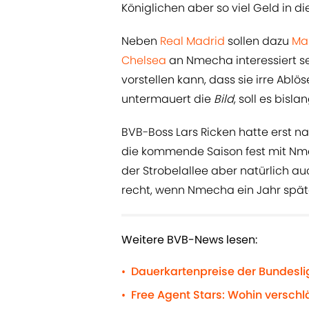
Königlichen aber so viel Geld in
Neben
Real Madrid
sollen dazu
Ma
Chelsea
an Nmecha interessiert sei
vorstellen kann, dass sie irre Ablö
untermauert die
Bild
, soll es bisl
BVB-Boss Lars Ricken hatte erst n
die kommende Saison fest mit Nme
der Strobelallee aber natürlich au
recht, wenn Nmecha ein Jahr später
Weitere BVB-News lesen:
Dauerkartenpreise der Bundeslig
•
Free Agent Stars: Wohin versch
•