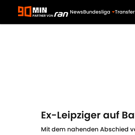
News
Bundesliga
Transfer
Skip to main content
Ex-Leipziger auf B
Mit dem nahenden Abschied vo