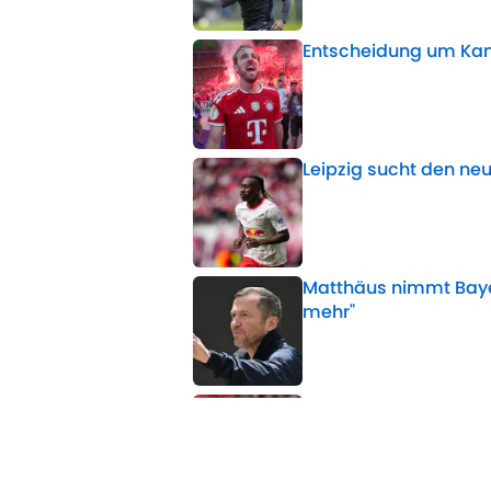
Entscheidung um Kane
Published by on Invalid 
Leipzig sucht den ne
Published by on Invalid 
Matthäus nimmt Bayern
mehr"
Published by on Invalid 
Bundesliga-Trikots: A
Published by on Invalid 