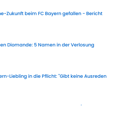
-Zukunft beim FC Bayern gefallen - Bericht
Date
uen Diomande: 5 Namen in der Verlosung
Date
-Liebling in die Pflicht: "Gibt keine Ausreden
Date
lle neuen Shirts für die Saison 2026/27
Date