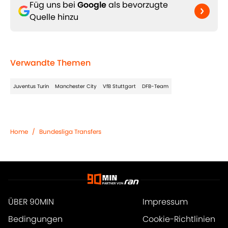
Füg uns bei
Google
als bevorzugte
Quelle hinzu
Verwandte Themen
Juventus Turin
Manchester City
VfB Stuttgart
DFB-Team
Home
/
Bundesliga Transfers
ÜBER 90MIN
Impressum
Bedingungen
Cookie-Richtlinien