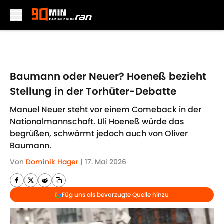
Skip to main content
Baumann oder Neuer? Hoeneß bezieht
Stellung in der Torhüter-Debatte
Manuel Neuer steht vor einem Comeback in der
Nationalmannschaft. Uli Hoeneß würde das
begrüßen, schwärmt jedoch auch von Oliver
Baumann.
Von
Dominik Hager
|
17. Mai 2026
Füg uns als bevorzugte Quelle hinzu