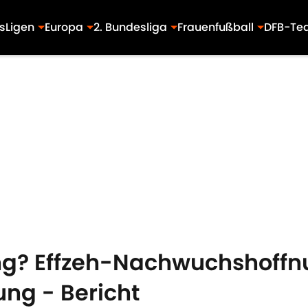
s
Ligen
Europa
2. Bundesliga
Frauenfußball
DFB-Te
g? Effzeh-Nachwuchshoffnun
ng - Bericht