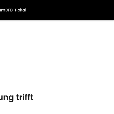
am
DFB-Pokal
g trifft