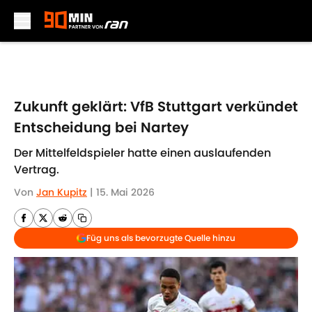
Skip to main content
Zukunft geklärt: VfB Stuttgart verkündet
Entscheidung bei Nartey
Der Mittelfeldspieler hatte einen auslaufenden
Vertrag.
Von
Jan Kupitz
|
15. Mai 2026
Füg uns als bevorzugte Quelle hinzu