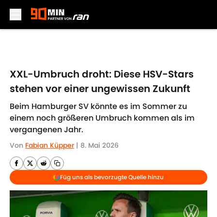
Skip to main content
XXL-Umbruch droht: Diese HSV-Stars
stehen vor einer ungewissen Zukunft
Beim Hamburger SV könnte es im Sommer zu
einem noch größeren Umbruch kommen als im
vergangenen Jahr.
Von
Fabian Küpper
|
8. Mai 2026
Füg uns als bevorzugte Quelle hinzu