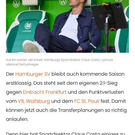
Auf ihn wartet viel Arbeit: Hamburgs Sportdirektor Claus Costa | picture
alliance/GettyImages
Der
Hamburger SV
bleibt auch kommende Saison
erstklassig. Das steht seit dem eigenen 2:1-Sieg
gegen
Eintracht Frankfurt
und den Punktverlusten
vom
VfL Wolfsburg
und dem
FC St. Pauli
fest. Damit
können jetzt auch die Transferplanungen so richtig
anlaufen.
Denn hier hat Sportdirektor Claus Costa einiges zu