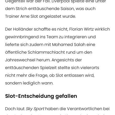
Gegenteil war der Fall. Liverpool spielte eine unter
dem Strich enttäuschende Saison, was auch
Trainer Arne Slot angelastet wurde.
Der Holländer schaffte es nicht, Florian Wirtz wirklich
gewinnbringend ins Team zu integrieren und
lieferte sich zudem mit Mohamed Salah eine
öffentliche Schlammschlacht rund um den
Jahreswechsel herum. Angesichts der
enttäuschenden Spielzeit stellte sich vielerorts
nicht mehr die Frage, ob Slot entlassen wird,
sondern lediglich wann.
Slot-Entscheidung gefallen
Doch laut
Sky Sport
haben die Verantwortlichen bei