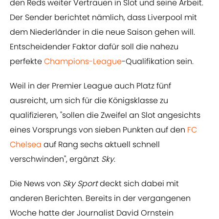
den Reds weiter Vertrauen in Slot und seine Arbeit.
Der Sender berichtet nämlich, dass Liverpool mit
dem Niederländer in die neue Saison gehen will.
Entscheidender Faktor dafür soll die nahezu
perfekte
Champions-League
-Qualifikation sein.
Weil in der Premier League auch Platz fünf
ausreicht, um sich für die Königsklasse zu
qualifizieren, "sollen die Zweifel an Slot angesichts
eines Vorsprungs von sieben Punkten auf den
FC
Chelsea
auf Rang sechs aktuell schnell
verschwinden", ergänzt
Sky
.
Die News von
Sky Sport
deckt sich dabei mit
anderen Berichten. Bereits in der vergangenen
Woche hatte der Journalist David Ornstein