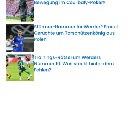
Bewegung im Coulibaly-Poker?
Published by on Invalid Date
Stürmer-Hammer für Werder? Erneut
Gerüchte um Torschützenkönig aus
Polen
Published by on Invalid Date
Trainings-Rätsel um Werders
Nummer 10: Was steckt hinter dem
Fehlen?
Published by on Invalid Date
5 related articles loaded
Verwandte Themen
Werder Bremen
Bundesliga
Transfer
Brasilien