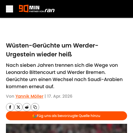
Skip to main content
Wüsten-Gerüchte um Werder-
Urgestein wieder heiß
Nach sieben Jahren trennen sich die Wege von
Leonardo Bittencourt und Werder Bremen.
Gerüchte um einen Wechsel nach Saudi-Arabien
kommen erneut auf.
Von
Yannik Möller
|
17. Apr. 2026
Füg uns als bevorzugte Quelle hinzu