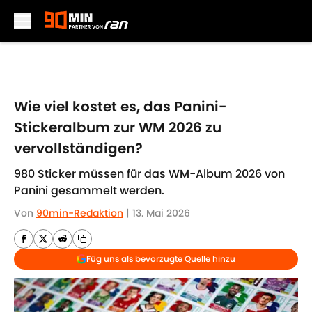
Skip to main content
Wie viel kostet es, das Panini-
Stickeralbum zur WM 2026 zu
vervollständigen?
980 Sticker müssen für das WM-Album 2026 von
Panini gesammelt werden.
Von
90min-Redaktion
|
13. Mai 2026
Füg uns als bevorzugte Quelle hinzu