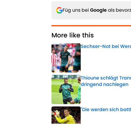
Füg uns bei
Google
als bevorz
More like this
Sechser-Not bei Wer
Published by on Invalid 
Thioune schlägt Tran
dringend nachlegen
Published by on Invalid 
"Die werden sich batt
Published by on Invalid 