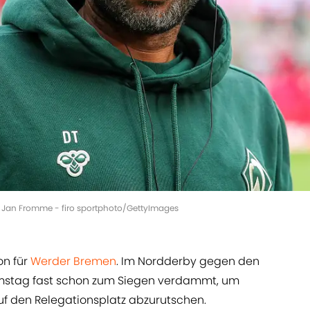
| Jan Fromme - firo sportphoto/GettyImages
on für
Werder Bremen
. Im Nordderby gegen den
mstag fast schon zum Siegen verdammt, um
auf den Relegationsplatz abzurutschen.