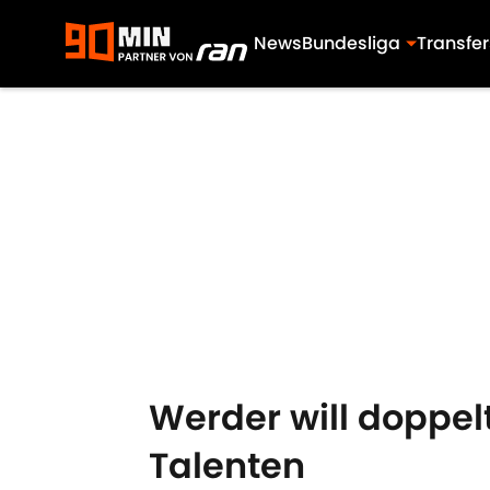
News
Bundesliga
Transfer
Skip to main content
Werder will doppel
Talenten