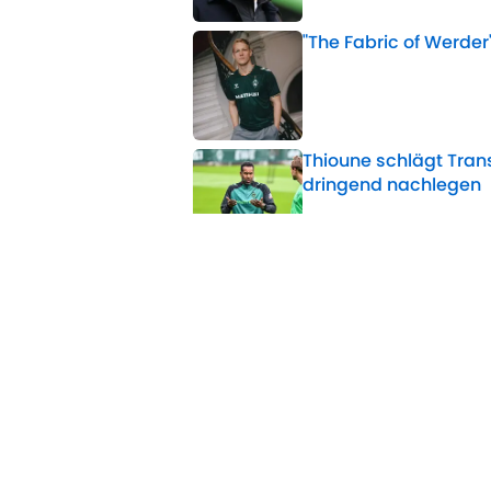
"The Fabric of Werder
Published by on Invalid 
Thioune schlägt Tran
dringend nachlegen
Published by on Invalid 
"Die werden sich batt
Published by on Invalid 
Warten auf Neuzugän
Published by on Invalid 