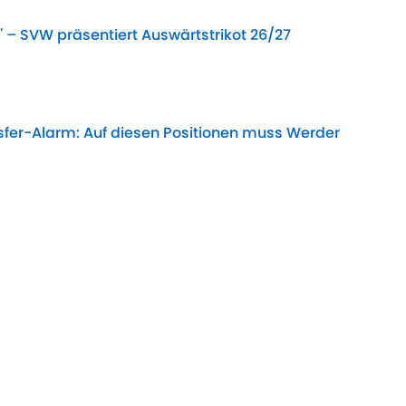
" – SVW präsentiert Auswärtstrikot 26/27
Date
sfer-Alarm: Auf diesen Positionen muss Werder
Date
len": Thioune eröffnet Torwart-Duell an der Weser
Date
ge: Darum stocken Werders Transferplanungen
Date