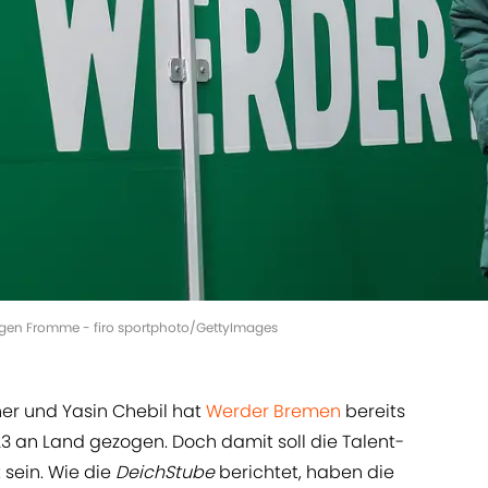
rgen Fromme - firo sportphoto/GettyImages
r und Yasin Chebil hat
Werder Bremen
bereits
3 an Land gezogen. Doch damit soll die Talent-
sein. Wie die
DeichStube
berichtet, haben die