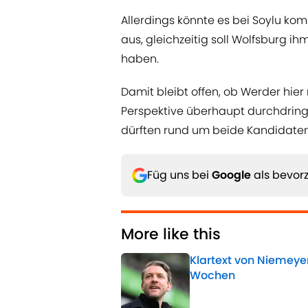
Allerdings könnte es bei Soylu kom
aus, gleichzeitig soll Wolfsburg i
haben.
Damit bleibt offen, ob Werder hie
Perspektive überhaupt durchdring
dürften rund um beide Kandidaten
Füg uns bei
Google
als bevorz
More like this
Klartext von Niemeyer
Wochen
Published by on Invalid 