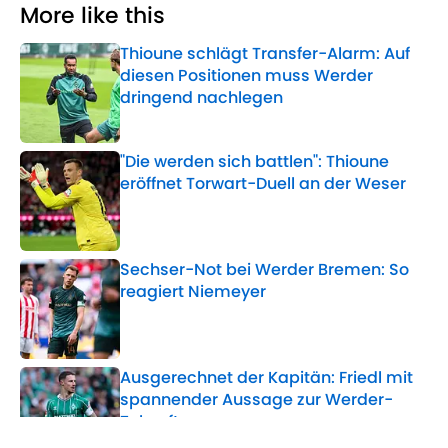
More like this
Thioune schlägt Transfer-Alarm: Auf
diesen Positionen muss Werder
dringend nachlegen
Published by on Invalid Date
"Die werden sich battlen": Thioune
eröffnet Torwart-Duell an der Weser
Published by on Invalid Date
Sechser-Not bei Werder Bremen: So
reagiert Niemeyer
Published by on Invalid Date
Ausgerechnet der Kapitän: Friedl mit
spannender Aussage zur Werder-
Zukunft
Published by on Invalid Date