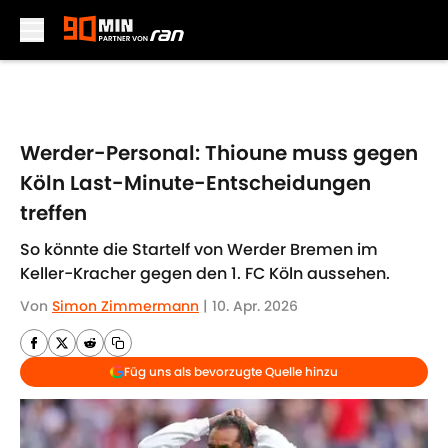
Skip to main content
Werder-Personal: Thioune muss gegen
Köln Last-Minute-Entscheidungen
treffen
So könnte die Startelf von Werder Bremen im
Keller-Kracher gegen den 1. FC Köln aussehen.
Von
Simon Zimmermann
|
10. Apr. 2026
Füg uns als bevorzugte Quelle hinzu