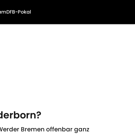
am
DFB-Pokal
derborn?
 Werder Bremen offenbar ganz