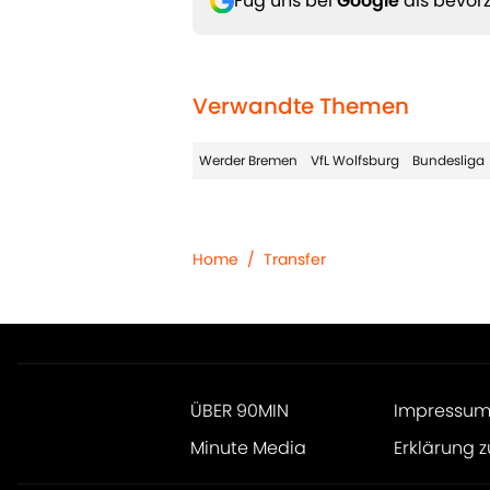
Füg uns bei
Google
als bevorz
Verwandte Themen
Werder Bremen
VfL Wolfsburg
Bundesliga
Home
/
Transfer
ÜBER 90MIN
Impressu
Minute Media
Erklärung z