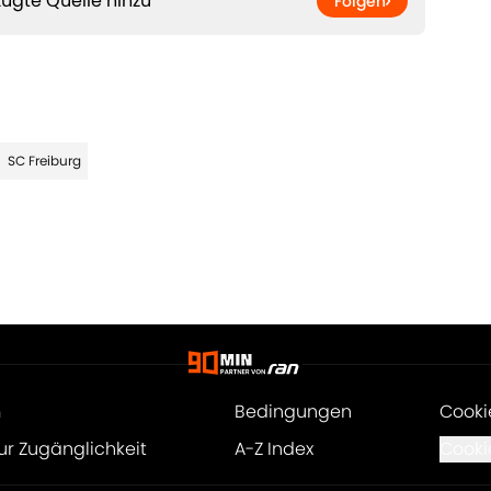
ugte Quelle hinzu
Folgen
SC Freiburg
m
Bedingungen
Cooki
ur Zugänglichkeit
A-Z Index
Cooki