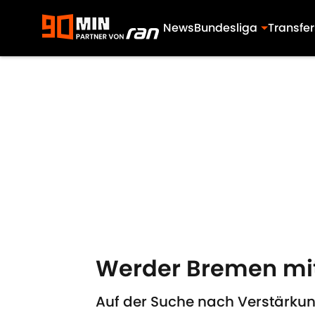
News
Bundesliga
Transfer
Skip to main content
Werder Bremen mit
Auf der Suche nach Verstärku