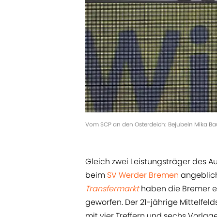
Vom SCP an den Osterdeich: Bejubeln Mika Baur 
Gleich zwei Leistungsträger des 
beim
SV Werder Bremen
angeblich
Transfermarkt
haben die Bremer e
geworfen. Der 21-jährige Mittelfeld
mit vier Treffern und sechs Vorlag