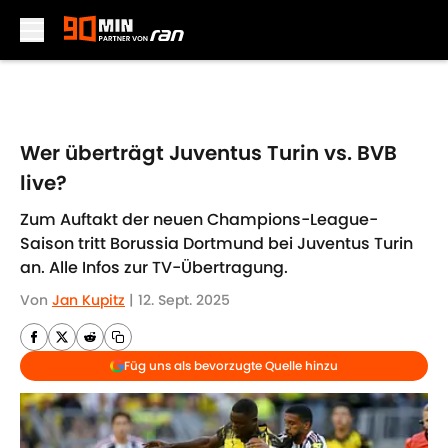
Skip to main content
Wer überträgt Juventus Turin vs. BVB
live?
Zum Auftakt der neuen Champions-League-
Saison tritt Borussia Dortmund bei Juventus Turin
an. Alle Infos zur TV-Übertragung.
Von
Jan Kupitz
|
12. Sept. 2025
Füg uns als bevorzugte Quelle hinzu