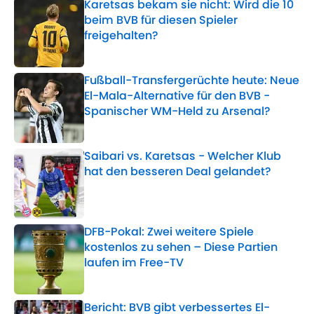
Karetsas bekam sie nicht: Wird die 10
beim BVB für diesen Spieler
freigehalten?
Published by on Invalid Date
Fußball-Transfergerüchte heute: Neue
El-Mala-Alternative für den BVB -
Spanischer WM-Held zu Arsenal?
Published by on Invalid Date
Saibari vs. Karetsas - Welcher Klub
hat den besseren Deal gelandet?
Published by on Invalid Date
DFB-Pokal: Zwei weitere Spiele
kostenlos zu sehen – Diese Partien
laufen im Free-TV
Published by on Invalid Date
Bericht: BVB gibt verbessertes El-