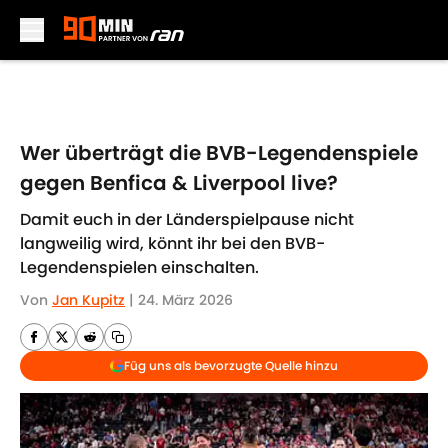
Skip to main content
Wer überträgt die BVB-Legendenspiele
gegen Benfica & Liverpool live?
Damit euch in der Länderspielpause nicht
langweilig wird, könnt ihr bei den BVB-
Legendenspielen einschalten.
Von
Jan Kupitz
|
24. März 2026
Füg uns als bevorzugte Quelle hinzu