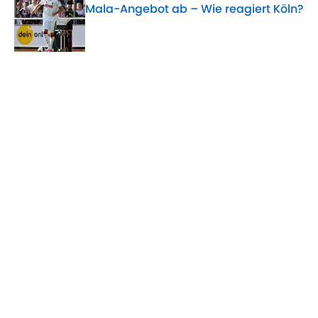
Mala-Angebot ab – Wie reagiert Köln?
Published by on Invalid Date
5 related articles loaded
Verwandte Themen
FC Liverpool
BVB
Bundesliga
Mats Hummels
Home
/
BVB
ÜBER 90MIN
Impressum