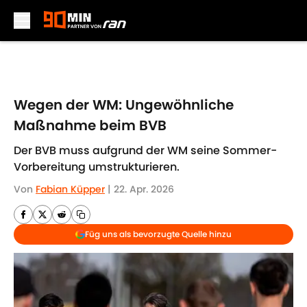
Skip to main content
Wegen der WM: Ungewöhnliche
Maßnahme beim BVB
Der BVB muss aufgrund der WM seine Sommer-
Vorbereitung umstrukturieren.
Von
Fabian Küpper
|
22. Apr. 2026
Füg uns als bevorzugte Quelle hinzu