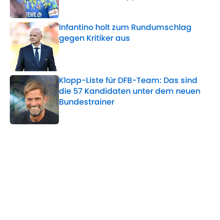
Published by on Invalid Date
Infantino holt zum Rundumschlag
gegen Kritiker aus
Published by on Invalid Date
Klopp-Liste für DFB-Team: Das sind
die 57 Kandidaten unter dem neuen
Bundestrainer
Published by on Invalid Date
5 related articles loaded
Verwandte Themen
WM
WM - Deutschland
DFB-Team
BVB
Manchester City
Premier League
Schweiz