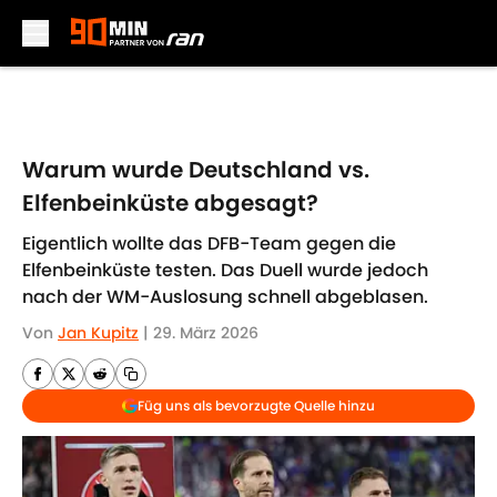
Skip to main content
Warum wurde Deutschland vs.
Elfenbeinküste abgesagt?
Eigentlich wollte das DFB-Team gegen die
Elfenbeinküste testen. Das Duell wurde jedoch
nach der WM-Auslosung schnell abgeblasen.
Von
Jan Kupitz
|
29. März 2026
Füg uns als bevorzugte Quelle hinzu