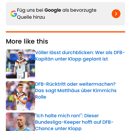
Füg uns bei
Google
als bevorzugte
Quelle hinzu
More like this
Völler lässt durchblicken: Wer als DFB-
Kapitän unter Klopp geplant ist
Published by on Invalid Date
DFB-Rücktritt oder weitermachen?
Das sagt Matthäus über Kimmichs
Rolle
Published by on Invalid Date
"Ich halte mich ran!": Dieser
Bundesliga-Keeper hofft auf DFB-
Chance unter Klopp