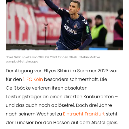
Ellyes Skhiri spielte von 2019 bis 2023 für den Effzeh | Stefan Matzke -
sampics/GettyImages
Der Abgang von Ellyes Skhiri im Sommer 2023 war
für den
1. FC Köln
besonders schmerzhaft. Die
Geißböcke verloren ihren absoluten
Leistungsträger an einen direkten Konkurrenten –
und das auch noch ablösefrei. Doch drei Jahre
nach seinem Wechsel zu
Eintracht Frankfurt
steht
der Tunesier bei den Hessen auf dem Abstellgleis.