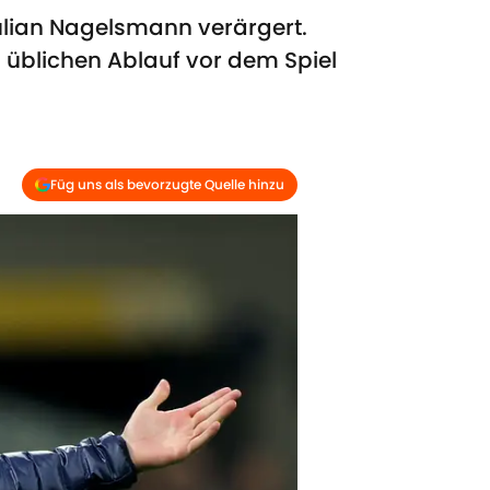
ulian Nagelsmann verärgert.
 üblichen Ablauf vor dem Spiel
Füg uns als bevorzugte Quelle hinzu