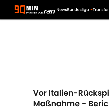
News
Bundesliga
Transfer
Skip to main content
Vor Italien-Rücksp
Maßnahme - Beric