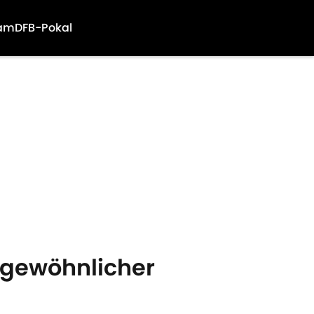
am
DFB-Pokal
ungewöhnlicher