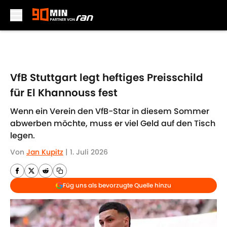
Skip to main content
VfB Stuttgart legt heftiges Preisschild
für El Khannouss fest
Wenn ein Verein den VfB-Star in diesem Sommer
abwerben möchte, muss er viel Geld auf den Tisch
legen.
Von
Jan Kupitz
|
1. Juli 2026
Füg uns als bevorzugte Quelle hinzu