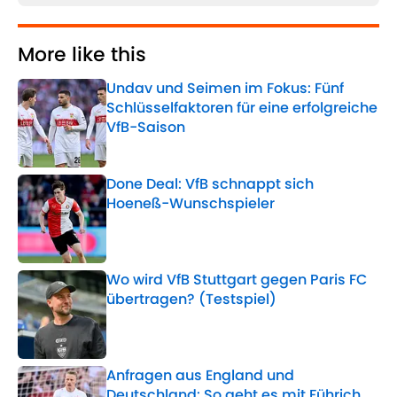
More like this
Undav und Seimen im Fokus: Fünf
Schlüsselfaktoren für eine erfolgreiche
VfB-Saison
Published by on Invalid Date
Done Deal: VfB schnappt sich
Hoeneß-Wunschspieler
Published by on Invalid Date
Wo wird VfB Stuttgart gegen Paris FC
übertragen? (Testspiel)
Published by on Invalid Date
Anfragen aus England und
Deutschland: So geht es mit Führich