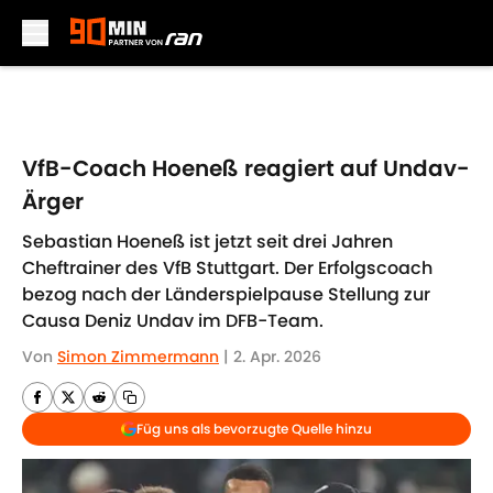
Skip to main content
VfB-Coach Hoeneß reagiert auf Undav-
Ärger
Sebastian Hoeneß ist jetzt seit drei Jahren
Cheftrainer des VfB Stuttgart. Der Erfolgscoach
bezog nach der Länderspielpause Stellung zur
Causa Deniz Undav im DFB-Team.
Von
Simon Zimmermann
|
2. Apr. 2026
Füg uns als bevorzugte Quelle hinzu