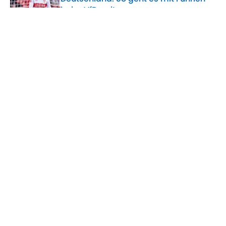
beim VfB weiter
Published by on Invalid Date
Wo wird Kickers Offenbach gegen VfB
Stuttgart heute übertragen?
(Testspiel)
Published by on Invalid Date
5 related articles loaded
Home
/
VfB Stuttgart
ÜBER 90MIN
Impressum
Bedingungen
Cookie-Richtlinien
Datenschutz
Minute Media