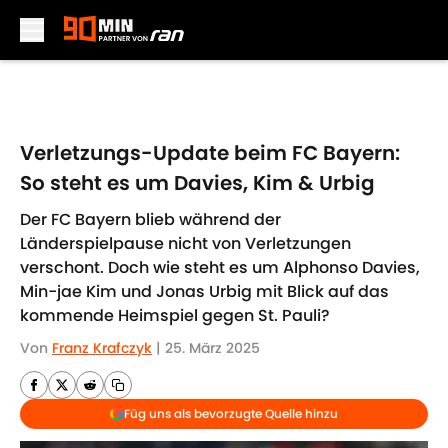
Skip to main content
Verletzungs-Update beim FC Bayern:
So steht es um Davies, Kim & Urbig
Der FC Bayern blieb während der
Länderspielpause nicht von Verletzungen
verschont. Doch wie steht es um Alphonso Davies,
Min-jae Kim und Jonas Urbig mit Blick auf das
kommende Heimspiel gegen St. Pauli?
Von
Franz Krafczyk
|
25. März 2025
Füg uns als bevorzugte Quelle hinzu