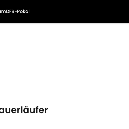
am
DFB-Pokal
Dauerläufer