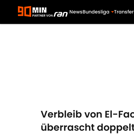
News
Bundesliga
Transfer
Skip to main content
Verbleib von El-Fa
überrascht doppel