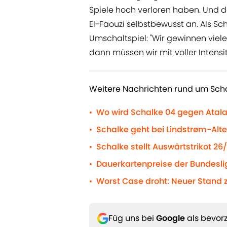
Spiele hoch verloren haben. Und da
El-Faouzi selbstbewusst an. Als Sc
Umschaltspiel: "Wir gewinnen viel
dann müssen wir mit voller Intensi
Weitere Nachrichten rund um Scha
Wo wird Schalke 04 gegen Atal
•
Schalke geht bei Lindstrøm-Alte
•
Schalke stellt Auswärtstrikot 26
•
Dauerkartenpreise der Bundeslig
•
Worst Case droht: Neuer Stand 
•
Füg uns bei
Google
als bevorz