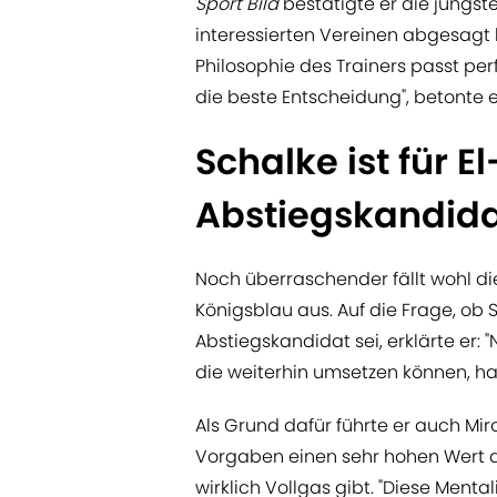
Sport Bild
bestätigte er die jüngs
interessierten Vereinen abgesagt h
Philosophie des Trainers passt per
die beste Entscheidung", betonte e
Schalke ist für E
Abstiegskandid
Noch überraschender fällt wohl die
Königsblau aus. Auf die Frage, ob 
Abstiegskandidat sei, erklärte er: 
die weiterhin umsetzen können, hab
Als Grund dafür führte er auch Mir
Vorgaben einen sehr hohen Wert dar
wirklich Vollgas gibt. "Diese Menta