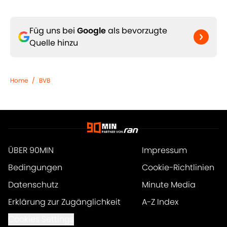
Füg uns bei
Google
als bevorzugte
Quelle hinzu
Home
/
BVB
ÜBER 90MIN
Impressum
Bedingungen
Cookie-Richtlinien
Datenschutz
Minute Media
Erklärung zur Zugänglichkeit
A-Z Index
Cookies Settings