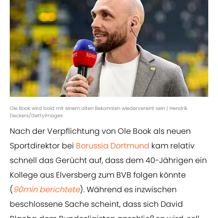
Ole Book wird bald mit einem alten Bekannten wiedervereint sein | Hendrik
Deckers/GettyImages
Nach der Verpflichtung von Ole Book als neuen
Sportdirektor bei
Borussia Dortmund
kam relativ
schnell das Gerücht auf, dass dem 40-Jährigen ein
Kollege aus Elversberg zum BVB folgen könnte
(
90min berichtete
). Während es inzwischen
beschlossene Sache scheint, dass sich David