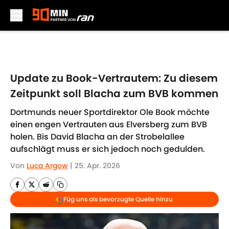
Skip to main content
Update zu Book-Vertrautem: Zu diesem
Zeitpunkt soll Blacha zum BVB kommen
Dortmunds neuer Sportdirektor Ole Book möchte
einen engen Vertrauten aus Elversberg zum BVB
holen. Bis David Blacha an der Strobelallee
aufschlägt muss er sich jedoch noch gedulden.
Von
Luca Argow
|
25. Apr. 2026
Füg uns als bevorzugte Quelle hinzu