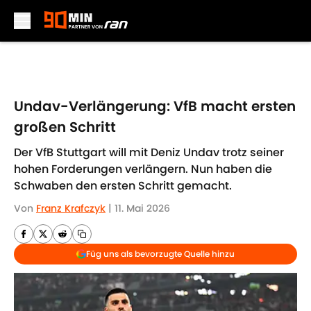
Skip to main content
Undav-Verlängerung: VfB macht ersten
großen Schritt
Der VfB Stuttgart will mit Deniz Undav trotz seiner
hohen Forderungen verlängern. Nun haben die
Schwaben den ersten Schritt gemacht.
Von
Franz Krafczyk
|
11. Mai 2026
Füg uns als bevorzugte Quelle hinzu