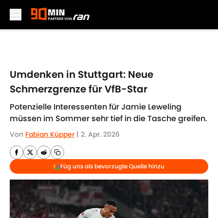
Skip to main content
Umdenken in Stuttgart: Neue
Schmerzgrenze für VfB-Star
Potenzielle Interessenten für Jamie Leweling
müssen im Sommer sehr tief in die Tasche greifen.
Von
Fabian Küpper
|
2. Apr. 2026
Füg uns als bevorzugte Quelle hinzu