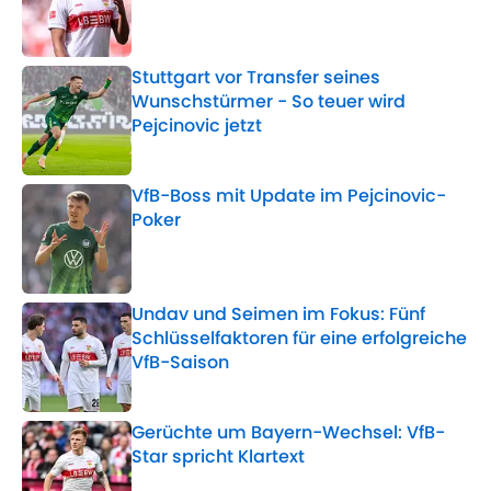
Published by on Invalid Date
Stuttgart vor Transfer seines
Wunschstürmer - So teuer wird
Pejcinovic jetzt
Published by on Invalid Date
VfB-Boss mit Update im Pejcinovic-
Poker
Published by on Invalid Date
Undav und Seimen im Fokus: Fünf
Schlüsselfaktoren für eine erfolgreiche
VfB-Saison
Published by on Invalid Date
Gerüchte um Bayern-Wechsel: VfB-
Star spricht Klartext
Published by on Invalid Date