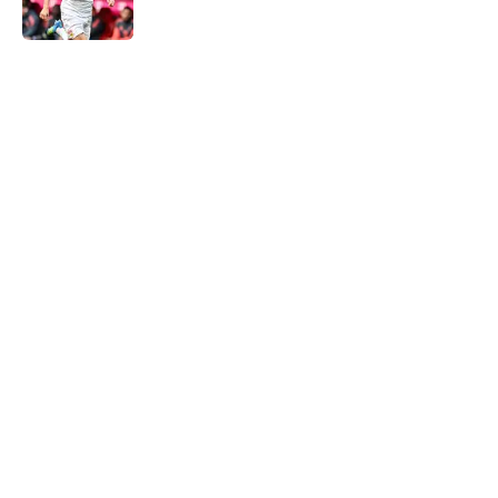
5 related articles loaded
Verwandte Themen
VfB Stuttgart
Bundesliga
WM
Juventus Turin
Transfer
Premier League
Home
/
VfB Stuttgart
ÜBER 90MIN
Impressum
Bedingungen
Cookie-Richtlinien