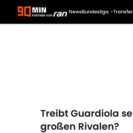
News
Bundesliga
Transfer
Skip to main content
Treibt Guardiola s
großen Rivalen?