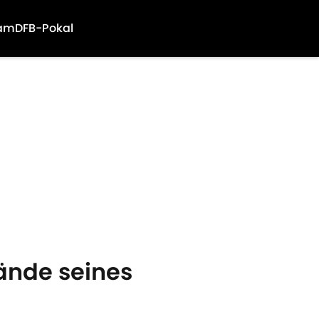
am
DFB-Pokal
Hände seines