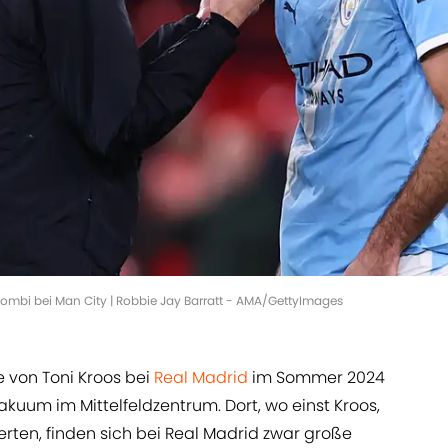
Kombi bei Man City | Robbie Jay Barratt - AMA/GettyImages
 von Toni Kroos bei
Real Madrid
im Sommer 2024
akuum im Mittelfeldzentrum. Dort, wo einst Kroos,
ten, finden sich bei Real Madrid zwar große