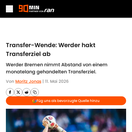
Skip to main content
Transfer-Wende: Werder hakt
Transferziel ab
Werder Bremen nimmt Abstand von einem
monatelang gehandelten Transferziel.
Von
Moritz Jonas
|
11. Mai 2026
Füg uns als bevorzugte Quelle hinzu