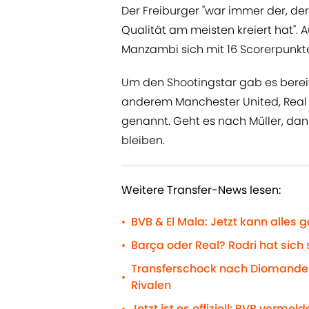
Der Freiburger "war immer der, der 
Qualität am meisten kreiert hat". 
Manzambi sich mit 16 Scorerpunkten
Um den Shootingstar gab es berei
anderem Manchester United, Real 
genannt. Geht es nach Müller, da
bleiben.
Weitere Transfer-News lesen:
BVB & El Mala: Jetzt kann alles 
•
Barça oder Real? Rodri hat sich
•
Transferschock nach Diomande
•
Rivalen
Jetzt ist es offiziell: BVB ver