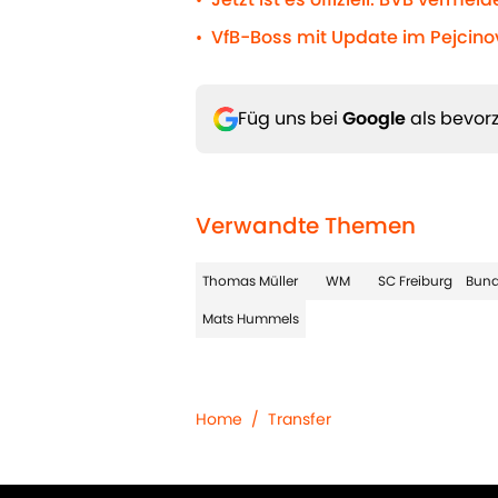
•
VfB-Boss mit Update im Pejcino
•
Füg uns bei
Google
als bevorz
Verwandte Themen
Thomas Müller
WM
SC Freiburg
Bund
Mats Hummels
Home
/
Transfer