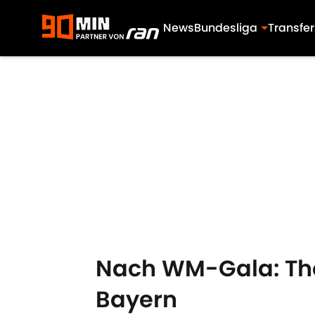
News
Bundesliga
Transfer
Skip to main content
Nach WM-Gala: Tho
Bayern