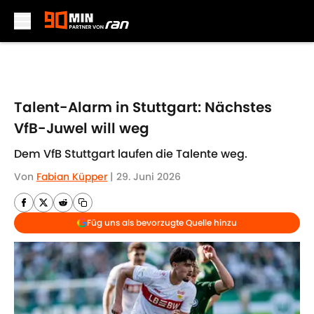
Skip to main content
Talent-Alarm in Stuttgart: Nächstes
VfB-Juwel will weg
Dem VfB Stuttgart laufen die Talente weg.
Von
Fabian Küpper
|
29. Juni 2026
Füg uns als bevorzugte Quelle hinzu