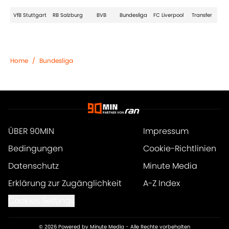
VfB Stuttgart
RB Salzburg
BVB
Bundesliga
FC Liverpool
Transfer
Home
/
Bundesliga
ÜBER 90MIN
Impressum
Bedingungen
Cookie-Richtlinien
Datenschutz
Minute Media
Erklärung zur Zugänglichkeit
A-Z Index
Cookies Settings
© 2026
Powered by Minute Media
-
Alle Rechte vorbehalten