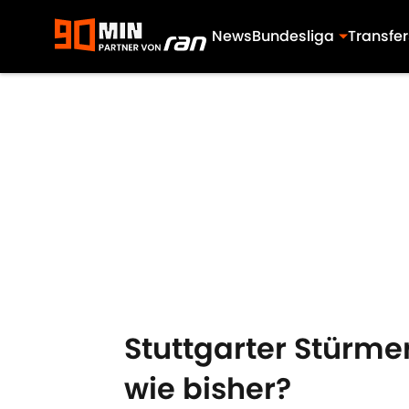
News
Bundesliga
Transfer
Skip to main content
Stuttgarter Stürme
wie bisher?