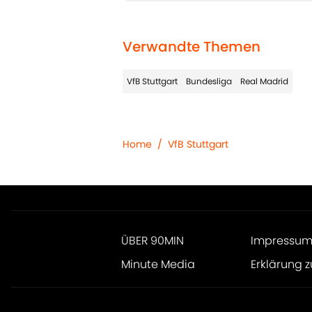
Verwandte Themen
VfB Stuttgart
Bundesliga
Real Madrid
Home
/
VfB Stuttgart
ÜBER 90MIN
Impressu
Minute Media
Erklärung z