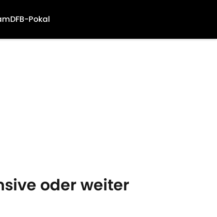
am
DFB-Pokal
nsive oder weiter