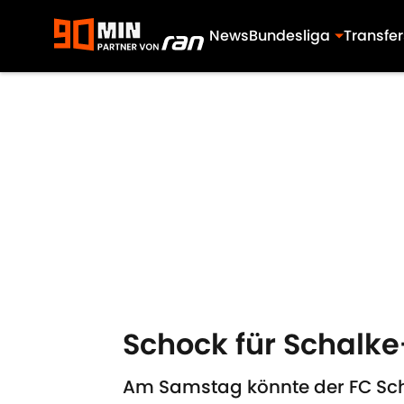
News
Bundesliga
Transfer
Skip to main content
Schock für Schalke
Am Samstag könnte der FC Schal