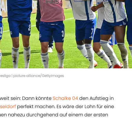
desliga | picture alliance/GettyImages
weit sein: Dann könnte
Schalke 04
den Aufstieg in
seldorf
perfekt machen. Es wäre der Lohn für eine
lauen nahezu durchgehend auf einem der ersten