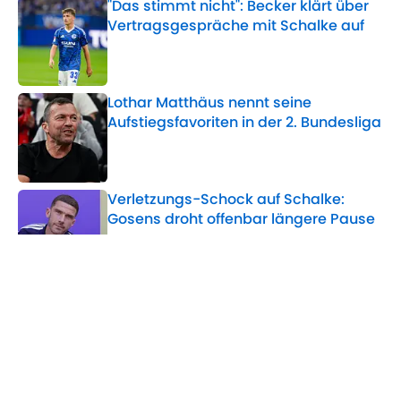
"Das stimmt nicht": Becker klärt über
Vertragsgespräche mit Schalke auf
Published by on Invalid Date
Lothar Matthäus nennt seine
Aufstiegsfavoriten in der 2. Bundesliga
Published by on Invalid Date
Verletzungs-Schock auf Schalke:
Gosens droht offenbar längere Pause
Published by on Invalid Date
Nach Dzeko-Rückkehr: Hat Schalke
weiteren Bedarf im Sturm?
Published by on Invalid Date
5 related articles loaded