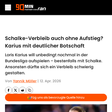
Skip to main content
Schalke-Verbleib auch ohne Aufstieg?
Karius mit deutlicher Botschaft
Loris Karius will unbedingt nochmal in der
Bundesliga aufspielen – bestenfalls mit Schalke.
Ansonsten dürfte sich ein Verbleib schwierig
gestalten.
Von
Yannik Möller
|
12. Apr. 2026
Füg uns als bevorzugte Quelle hinzu