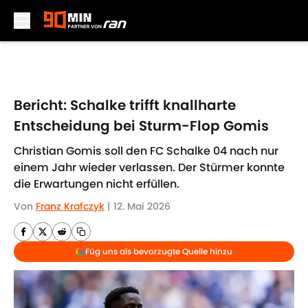
Skip to main content
Bericht: Schalke trifft knallharte
Entscheidung bei Sturm-Flop Gomis
Christian Gomis soll den FC Schalke 04 nach nur
einem Jahr wieder verlassen. Der Stürmer konnte
die Erwartungen nicht erfüllen.
Von
Franz Krafczyk
|
12. Mai 2026
Füg uns als bevorzugte Quelle hinzu