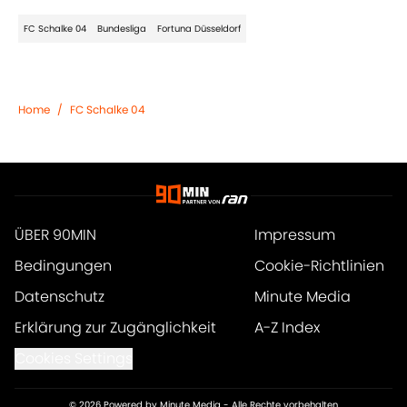
FC Schalke 04
Bundesliga
Fortuna Düsseldorf
Home
/
FC Schalke 04
ÜBER 90MIN
Impressum
Bedingungen
Cookie-Richtlinien
Datenschutz
Minute Media
Erklärung zur Zugänglichkeit
A-Z Index
Cookies Settings
© 2026
Powered by Minute Media
-
Alle Rechte vorbehalten