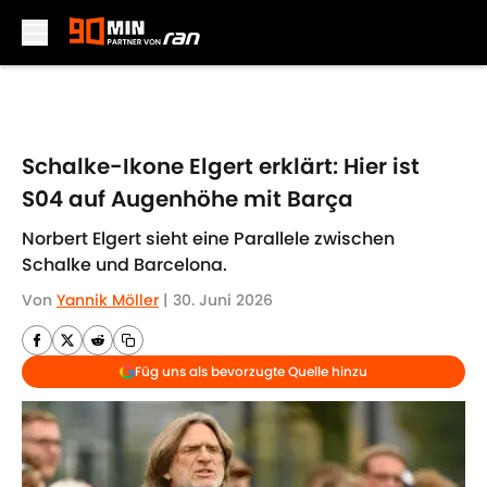
Skip to main content
Schalke-Ikone Elgert erklärt: Hier ist
S04 auf Augenhöhe mit Barça
Norbert Elgert sieht eine Parallele zwischen
Schalke und Barcelona.
Von
Yannik Möller
|
30. Juni 2026
Füg uns als bevorzugte Quelle hinzu