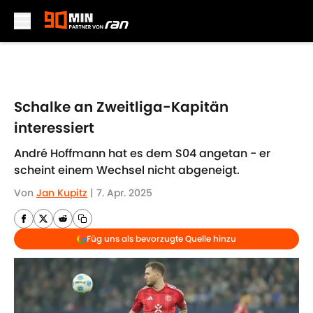
Skip to main content
Schalke an Zweitliga-Kapitän
interessiert
André Hoffmann hat es dem S04 angetan - er
scheint einem Wechsel nicht abgeneigt.
Von
Jan Kupitz
|
7. Apr. 2025
Füg uns als bevorzugte Quelle hinzu