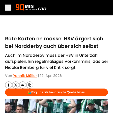
Skip to main content
Rote Karten en masse: HSV ärgert sich
bei Nordderby auch über sich selbst
Auch im Nordderby muss der HSV in Unterzahl
aufspielen. Ein regelmäßiges Vorkommnis, das bei
Nicolai Remberg für viel Kritik sorgt.
Von
Yannik Möller
|
19. Apr. 2026
Füg uns als bevorzugte Quelle hinzu