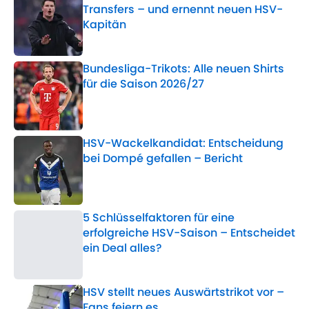
Transfers – und ernennt neuen HSV-
Kapitän
Published by on Invalid Date
Bundesliga-Trikots: Alle neuen Shirts
für die Saison 2026/27
Published by on Invalid Date
HSV-Wackelkandidat: Entscheidung
bei Dompé gefallen – Bericht
Published by on Invalid Date
5 Schlüsselfaktoren für eine
erfolgreiche HSV-Saison – Entscheidet
ein Deal alles?
Published by on Invalid Date
HSV stellt neues Auswärtstrikot vor –
Fans feiern es