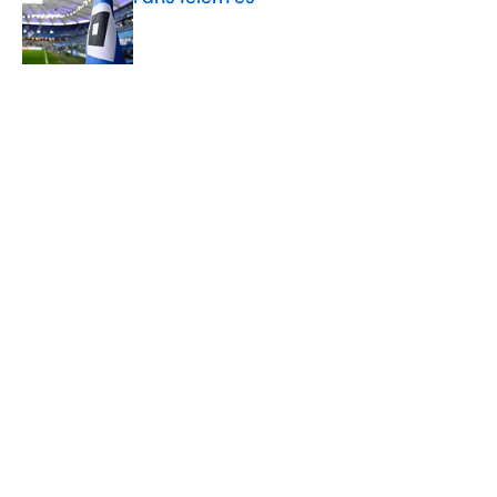
Published by on Invalid Date
5 related articles loaded
Verwandte Themen
Hamburger SV
Werder Bremen
Bundesliga
Home
/
Hamburger SV
ÜBER 90MIN
Impressum
Bedingungen
Cookie-Richtlinien