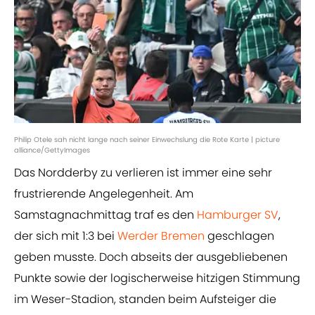
Philip Otele sah nicht lange nach seiner Einwechslung die Rote Karte | picture
alliance/GettyImages
Das Nordderby zu verlieren ist immer eine sehr
frustrierende Angelegenheit. Am
Samstagnachmittag traf es den
Hamburger SV
,
der sich mit 1:3 bei
Werder Bremen
geschlagen
geben musste. Doch abseits der ausgebliebenen
Punkte sowie der logischerweise hitzigen Stimmung
im Weser-Stadion, standen beim Aufsteiger die