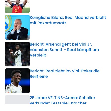
Published by on Invalid Date
Königliche Bilanz: Real Madrid verblüfft
mit Rekordumsatz
Published by on Invalid Date
Bericht: Arsenal geht bei Vini Jr.
nächsten Schritt – Real kämpft um
Verbleib
Published by on Invalid Date
Bericht: Real zieht im Vini-Poker die
Reißleine
Published by on Invalid Date
25 Jahre VELTINS-Arena: Schalke
verkündet Testspiel-Kracher
Published by on Invalid Date