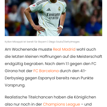
Kylian Mbappé ist bereit für Bayern | Diego Souto/GettyImages
Am Wochenende musste
Real Madrid
wohl auch
die letzten kleinen Hoffnungen auf die Meisterschaft
endgültig begraben. Nach dem 1:1 gegen den FC
Girona hat der
FC Barcelona
durch den 4:1-
Derbysieg gegen Espanyol bereits neun Punkte
Vorsprung.
Realistische Titelchancen haben die Königlichen
also nur noch in der
Champions League
– und