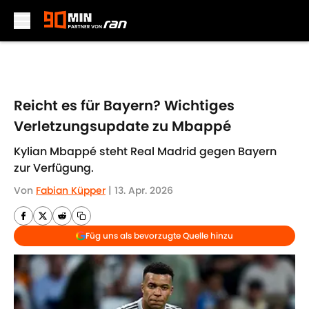
Skip to main content
Reicht es für Bayern? Wichtiges
Verletzungsupdate zu Mbappé
Kylian Mbappé steht Real Madrid gegen Bayern
zur Verfügung.
Von
Fabian Küpper
|
13. Apr. 2026
Füg uns als bevorzugte Quelle hinzu